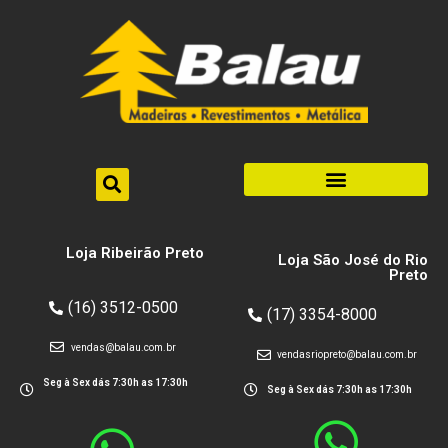
Loja Ribeirão Preto
Loja São José do Rio
Preto
(16) 3512-0500
(17) 3354-8000
vendas@balau.com.br
vendasriopreto@balau.com.br
Seg à Sex dás 7:30h as 17:30h
Seg à Sex dás 7:30h as 17:30h