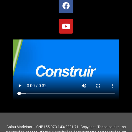
Balau Madeiras – CNPJ 55.973.143/0001-71. Copyright. Todos os direitos